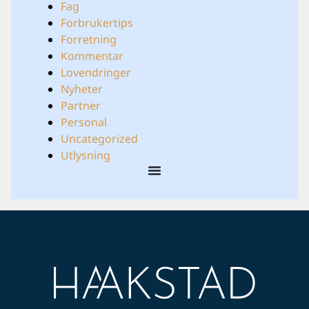
Fag
Forbrukertips
Forretning
Kommentar
Lovendringer
Nyheter
Partner
Personal
Uncategorized
Utlysning