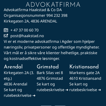
Advokatfirma Haakstad & Co DA
Organisasjonsnummer 994 232 398
Kirkegaten 2A, 4836 ARENDAL
+ 47 37 00 60 70
post@haakstad.no
Vi er et moderne advokatfirma i Agder som hjelper
næringsliv, privatpersoner og offentlige myndigheter.
Vårt mål er å sikre våre klienter helhetlige, praktiske
og kostnadseffektive løsninger.
Arendal
Grimstad
Kristiansand
Kirkegaten 2A (3.
Bark Silas vei 8
Markens gate 2A
etg.)
4876 Grimstad
4610 Kristiansand
4836 Arendal
Se kart og
Se kart og
Se kart og
rutebeskrivelse ➜
rutebeskrivelse ➜
rutebeskrivelse ➜