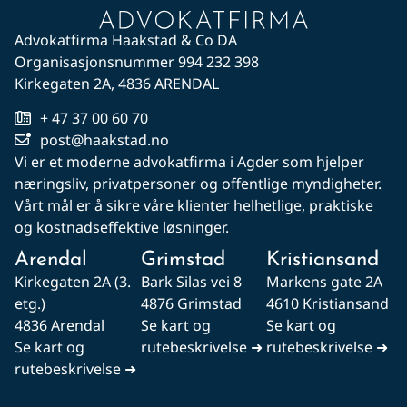
Advokatfirma Haakstad & Co DA
Organisasjonsnummer 994 232 398
Kirkegaten 2A, 4836 ARENDAL
+ 47 37 00 60 70
post@haakstad.no
Vi er et moderne advokatfirma i Agder som hjelper
næringsliv, privatpersoner og offentlige myndigheter.
Vårt mål er å sikre våre klienter helhetlige, praktiske
og kostnadseffektive løsninger.
Arendal
Grimstad
Kristiansand
Kirkegaten 2A (3.
Bark Silas vei 8
Markens gate 2A
etg.)
4876 Grimstad
4610 Kristiansand
4836 Arendal
Se kart og
Se kart og
Se kart og
rutebeskrivelse ➜
rutebeskrivelse ➜
rutebeskrivelse ➜