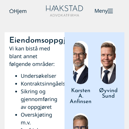
Meny
Hjem
Eiendomsoppgjør
Vi kan bistå med
blant annet
følgende områder:
Undersøkelser
Kontraktsinngåelse
Sikring og
Karsten
Øyvind
A.
Sund
gjennomføring
Anfinsen
av oppgjøret
Overskjøting
m.v.