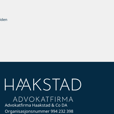
iden
Advokatfirma Haakstad & Co DA
Organisasjonsnummer 994 232 398