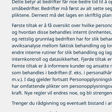
Dette betyr at bedrifter får noe bedre tid til å 
småbedrifter. Bedrifter må først av alt sette seg
pliktene. Dernest må det lages en skriftlig plan
Første tiltak er å få oversikt over hvilke perso
og hvordan disse behandles internt (innhentes,
og rettslig grunnlag bedriften har for slik behan
avviksanalyse mellom faktisk behandling og lovl
endre interne rutiner for slik behandling og l
internkontroll og datasikkerhet. Fjerde tiltak e
Femte tiltak er å informere kunder og ansatt
som behandles i bedriften (f. eks. i personalh
m.v.). I dag gjelder fortsatt Personopplysnings
har omfattende plikter om personopplysningsvern
kraft. Nye regler vil endres noe, og bli strenge
Trenger du rådgivning og eventuelt bistand i ar