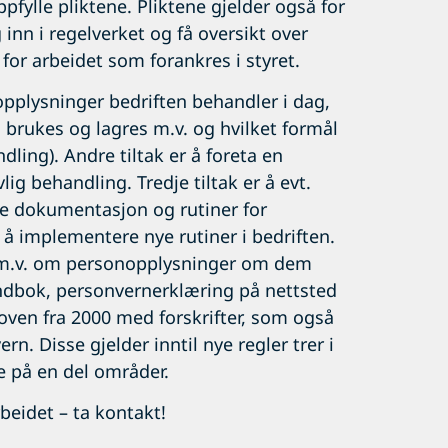
oppfylle pliktene. Pliktene gjelder også for
 inn i regelverket og få oversikt over
 for arbeidet som forankres i styret.
nopplysninger bedriften behandler i dag,
 brukes og lagres m.v. og hvilket formål
dling). Andre tiltak er å foreta en
ig behandling. Tredje tiltak er å evt.
age dokumentasjon og rutiner for
r å implementere nye rutiner i bedriften.
e m.v. om personopplysninger om dem
åndbok, personvernerklæring på nettsted
loven fra 2000 med forskrifter, som også
. Disse gjelder inntil nye regler trer i
re på en del områder.
beidet – ta kontakt!