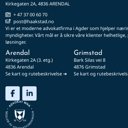
Kirkegaten 2A, 4836 ARENDAL
+ 47 37 00 60 70
post@haakstad.no
Vi er et moderne advokatfirma i Agder som hjelper nærin
myndigheter. Vårt mål er å sikre våre klienter helhetlige
løsninger.
Arendal
Grimstad
Kirkegaten 2A (3. etg.)
Bark Silas vei 8
4836 Arendal
4876 Grimstad
Se kart og rutebeskrivelse ➜
Se kart og rutebeskrivel