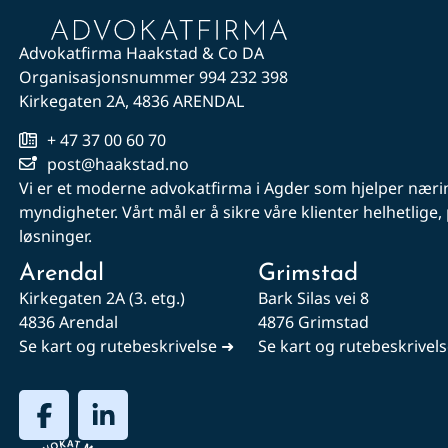
Advokatfirma Haakstad & Co DA
Organisasjonsnummer 994 232 398
Kirkegaten 2A, 4836 ARENDAL
+ 47 37 00 60 70
post@haakstad.no
Vi er et moderne advokatfirma i Agder som hjelper nærin
myndigheter. Vårt mål er å sikre våre klienter helhetlige
løsninger.
Arendal
Grimstad
Kirkegaten 2A (3. etg.)
Bark Silas vei 8
4836 Arendal
4876 Grimstad
Se kart og rutebeskrivelse ➜
Se kart og rutebeskrivel