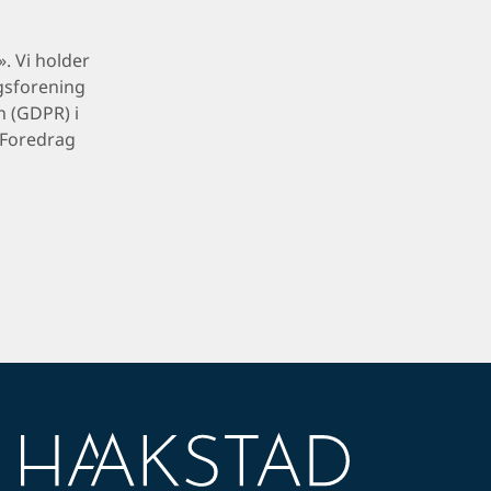
. Vi holder
gsforening
n (GDPR) i
 Foredrag