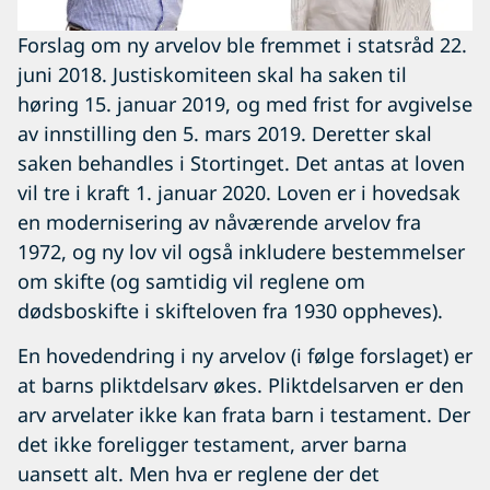
Forslag om ny arvelov ble fremmet i statsråd 22.
juni 2018. Justiskomiteen skal ha saken til
høring 15. januar 2019, og med frist for avgivelse
av innstilling den 5. mars 2019. Deretter skal
saken behandles i Stortinget. Det antas at loven
vil tre i kraft 1. januar 2020. Loven er i hovedsak
en modernisering av nåværende arvelov fra
1972, og ny lov vil også inkludere bestemmelser
om skifte (og samtidig vil reglene om
dødsboskifte i skifteloven fra 1930 oppheves).
En hovedendring i ny arvelov (i følge forslaget) er
at barns pliktdelsarv økes. Pliktdelsarven er den
arv arvelater ikke kan frata barn i testament. Der
det ikke foreligger testament, arver barna
uansett alt. Men hva er reglene der det