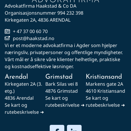
Advokatfirma Haakstad & Co DA
Organisasjonsnummer 994 232 398
Kirkegaten 2A, 4836 ARENDAL
+ 47 37 00 60 70
post@haakstad.no
Vi er et moderne advokatfirma i Agder som hjelper
næringsliv, privatpersoner og offentlige myndigheter.
Vårt mål er å sikre våre klienter helhetlige, praktiske
og kostnadseffektive løsninger.
Arendal
Grimstad
Kristiansand
Kirkegaten 2A (3.
Bark Silas vei 8
Markens gate 2A
etg.)
4876 Grimstad
4610 Kristiansand
4836 Arendal
Se kart og
Se kart og
Se kart og
rutebeskrivelse ➜
rutebeskrivelse ➜
rutebeskrivelse ➜