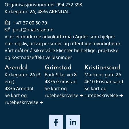
Organisasjonsnummer 994 232 398
Kirkegaten 2A, 4836 ARENDAL
+ 47 37 00 60 70
post@haakstad.no
Vi er et moderne advokatfirma i Agder som hjelper
næringsliv, privatpersoner og offentlige myndigheter.
Vårt mål er å sikre våre klienter helhetlige, praktiske
og kostnadseffektive løsninger.
Arendal
Grimstad
Kristiansand
Kirkegaten 2A (3.
Bark Silas vei 8
Markens gate 2A
etg.)
4876 Grimstad
4610 Kristiansand
4836 Arendal
Se kart og
Se kart og
Se kart og
rutebeskrivelse ➜
rutebeskrivelse ➜
rutebeskrivelse ➜