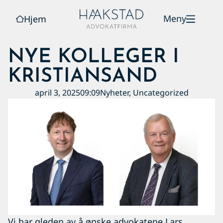
Meny
Hjem
NYE KOLLEGER I
KRISTIANSAND
april 3, 2025
09:09
Nyheter
,
Uncategorized
Vi har gleden av å ønske advokatene Lars