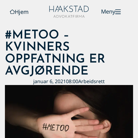
Meny
Hjem
#METOO –
KVINNERS
OPPFATNING ER
AVGJØRENDE
januar 6, 2021
08:00
Arbeidsrett