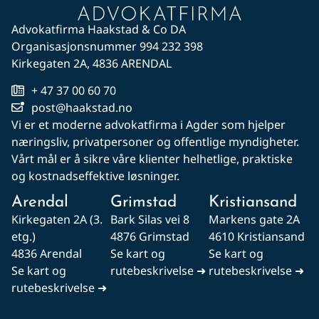
Advokatfirma Haakstad & Co DA
Organisasjonsnummer 994 232 398
Kirkegaten 2A, 4836 ARENDAL
+ 47 37 00 60 70
post@haakstad.no
Vi er et moderne advokatfirma i Agder som hjelper
næringsliv, privatpersoner og offentlige myndigheter.
Vårt mål er å sikre våre klienter helhetlige, praktiske
og kostnadseffektive løsninger.
Arendal
Grimstad
Kristiansand
Kirkegaten 2A (3.
Bark Silas vei 8
Markens gate 2A
etg.)
4876 Grimstad
4610 Kristiansand
4836 Arendal
Se kart og
Se kart og
Se kart og
rutebeskrivelse ➜
rutebeskrivelse ➜
rutebeskrivelse ➜